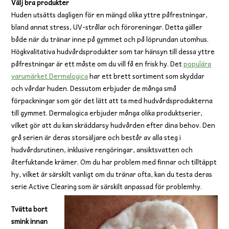
Välj bra produkter
Huden utsätts dagligen för en mängd olika yttre påfrestningar,
bland annat stress, UV-strålar och föroreningar. Detta gäller
både när du tränar inne på gymmet och på löprundan utomhus.
Högkvalitativa hudvårdsprodukter som tar hänsyn till dessa yttre
påfrestningar är ett måste om du vill få en frisk hy. Det
populära
varumärket Dermalogica
har ett brett sortiment som skyddar
och vårdar huden. Dessutom erbjuder de många små
förpackningar som gör det lätt att ta med hudvårdsprodukterna
till gymmet. Dermalogica erbjuder många olika produktserier,
vilket gör att du kan skräddarsy hudvården efter dina behov. Den
grå serien är deras storsäljare och består av alla steg i
hudvårdsrutinen, inklusive rengöringar, ansiktsvatten och
återfuktande krämer. Om du har problem med finnar och tilltäppt
hy, vilket är särskilt vanligt om du tränar ofta, kan du testa deras
serie Active Clearing som är särskilt anpassad för problemhy.
Tvätta bort
smink innan