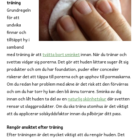
träning
Grundregeln
för att
undvika
finnar och
tilltäppt hy i
samband
med träning är att
tvätta bort sminket
innan. När du tränar och
svettas vidgar sig porerna. Det gör att huden lättare suger åt sig
produkter och om du har foundation, puder eller concealer
riskerar det att täppa till porerna och ge upphov till pormaskarna.
Om du redan har problem med akne är det risk att den förvärras
och om du har torr hy kan den bli ännu torrare. Sminka av dig
innan och låt huden ta del av en
naturlig skönhetskur
där svetten
rensar ut slaggprodukter. Om du ska träna utomhus är det viktigt
att du applicerar solskyddsfaktor innan du påbörjar ditt pass.
Rengör ansiktet efter träning
Efter träningen är det mycket viktigt att du rengör huden. Det