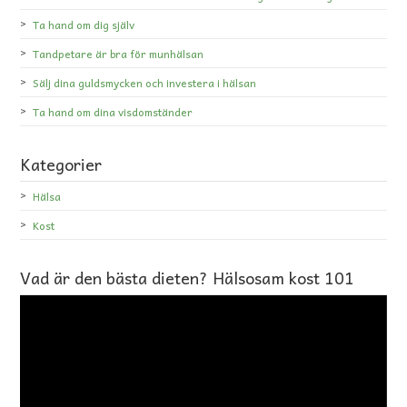
Ta hand om dig själv
Tandpetare är bra för munhälsan
Sälj dina guldsmycken och investera i hälsan
Ta hand om dina visdomständer
Kategorier
Hälsa
Kost
Vad är den bästa dieten? Hälsosam kost 101
Videospelare