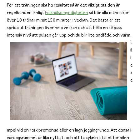
För att träningen ska ha resultat så är det viktigt att den är
regelbunden. Enligt
Folkhälsomyndigheten
så bör alla människor
över 18 träna i minst 150 minuter i veckan. Det bästa är att
sprida ut träningen över hela veckan och att hålla en så pass
intensi
v nivå att pulsen går upp och du blir lite andfådd och varm,
t
il
l
e
x
e
mpel vid en rask promenad eller en lugn joggingrunda. Att dansa i
vardagsrummet är lika nyttigt, och att ta cykeln istället för bilen