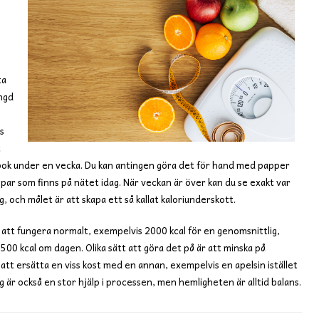
ta
ängd
s
t
agbok under en vecka. Du kan antingen göra det för hand med papper
ar som finns på nätet idag. När veckan är över kan du se exakt var
, och målet är att skapa ett så kallat kaloriunderskott.
 att fungera normalt, exempelvis 2000 kcal för en genomsnittlig,
00 kcal om dagen. Olika sätt att göra det på är att minska på
 att ersätta en viss kost med en annan, exempelvis en apelsin istället
g är också en stor hjälp i processen, men hemligheten är alltid balans.