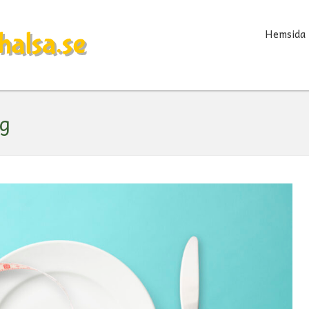
Hemsida
ng