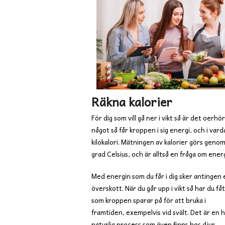
Räkna kalorier
För dig som vill gå ner i vikt så är det oer
något så får kroppen i sig energi, och i vard
kilokalori. Mätningen av kalorier görs geno
grad Celsius, och är alltså en fråga om energ
Med energin som du får i dig sker antingen e
överskott. När du går upp i vikt så har du få
som kroppen spa
rar på för att bruka i
framtiden, exempelvis vid svält. Det är en h
naturlig process som även finns hos djur.