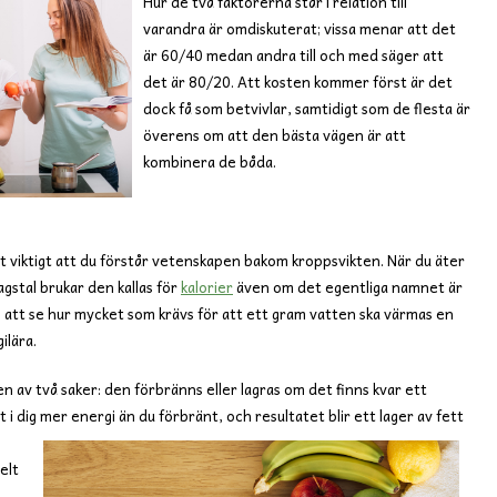
Hur de två faktorerna står i relation till
varandra är omdiskuterat; vissa menar att det
är 60/40 medan andra till och med säger att
det är 80/20. Att kosten kommer först är det
dock få som betvivlar, samtidigt som de flesta är
överens om att den bästa vägen är att
kombinera de båda.
hört viktigt att du förstår vetenskapen bakom kroppsvikten. När du äter
agstal brukar den kallas för
kalorier
även om det egentliga namnet är
m att se hur mycket som krävs för att ett gram vatten ska värmas en
ilära.
n av två saker: den förbränns eller lagras om det finns kvar ett
tt i dig mer energi än du förbränt, och resultatet blir ett lager av fett
elt