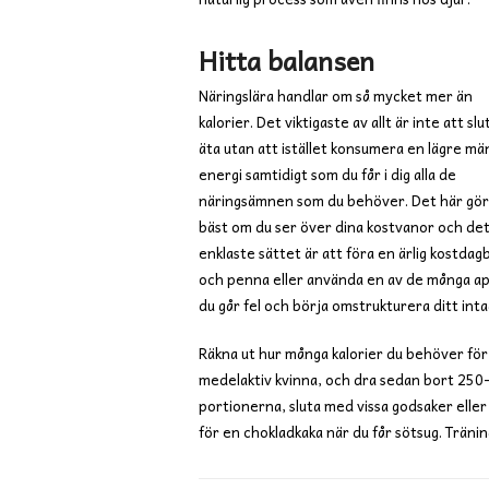
Hitta balansen
Näringslära handlar om så mycket mer än
kalorier. Det viktigaste av allt är inte att slu
äta utan att istället konsumera en lägre m
energi samtidigt som du får i dig alla de
näringsämnen som du behöver. Det här gör
bäst om du ser över dina kostvanor och de
enklaste sättet är att föra en ärlig kostd
och penna eller använda en av de många app
du går fel och börja omstrukturera ditt intag
Räkna ut hur många kalorier du behöver för
medelaktiv kvinna, och dra sedan bort 250-5
portionerna, sluta med vissa godsaker eller
för en chokladkaka när du får sötsug. Tränin